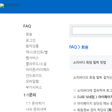
FAQ
회원
로그인
음악상품
FAQ >
회원
캐시/포인트/별
웹서비스
소리바다 회원 탈퇴 방법
클라우드/소셜
아이폰/아이패드
안드로이드
소리바다의 회원 탈퇴 절차는
모바일웹
부가서비스
① 소리바다에 접속하여 로그인
1:1문의
②
[나의 닉네임 > 마이페이
1:1 문의하기
③ 마이페이지 상단의 메뉴 
나의 문의내역
④ 회원정보 관리 하단의
[회