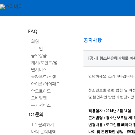
FAQ
공지사항
회원
로그인
음악상품
[공지] 청소년유해매체물 이용
캐시/포인트/별
웹서비스
클라우드/소셜
안녕하세요
.
소리바다입니다
.
아이폰/아이패드
청소년보호 관련 법령 및 여
안드로이드
및 본인확인 방법이 변경되었
모바일웹
부가서비스
적용일자
:
2014
년
8
월
31
일
1:1문의
근거법령
:
청소년보호법 제
1
1:1 문의하기
변경내용
:
로그인할 때마다 
나의 문의내역
나이 및 본인확인 방법
:
휴대