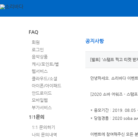
FAQ
공지사항
회원
로그인
음악상품
[발표] '스탬프 찍고 티켓 받
캐시/포인트/별
웹서비스
클라우드/소셜
안녕하세요. 소리바다 이벤트
아이폰/아이패드
안드로이드
[2020 소바 어워즈 - 스
모바일웹
부가서비스
* 응모기간 : 2019. 08.05 
1:1문의
* 당첨경품 : 2020 soba 
1:1 문의하기
나의 문의내역
이벤트에 참여해주신 모든 분